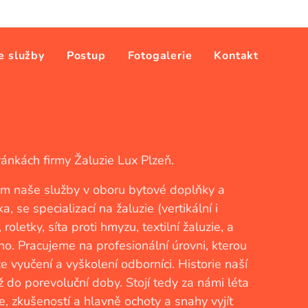
e služby
Postup
Fotogalerie
Kontakt
tránkách firmy Žaluzie Lux Plzeň.
m naše služby v oboru bytové doplňky a
ka, se specializací na žaluzie (vertikální i
 roletky, síta proti hmyzu, textilní žaluzie, a
o. Pracujeme na profesionální úrovni, kterou
ze vyučení a vyškolení odborníci. Historie naší
ž do porevoluční doby. Stojí tedy za námi léta
xe, zkušeností a hlavně ochoty a snahy vyjít