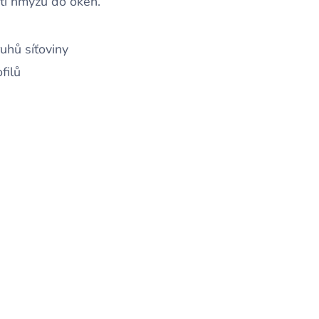
ti hmyzu do oken.
uhů síťoviny
filů