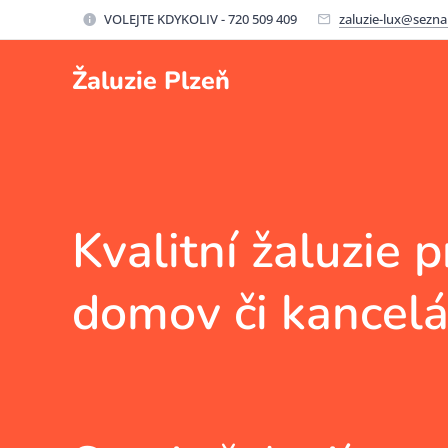
VOLEJTE KDYKOLIV - 720 509 409
zaluzie-lux@sezn
Žaluzie Plzeň
Kvalitní žaluzie 
domov či kancelá