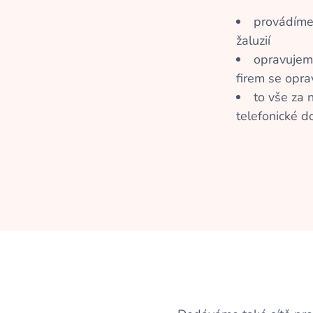
provádíme
žaluzií
opravujeme
firem se opra
to vše za 
telefonické 