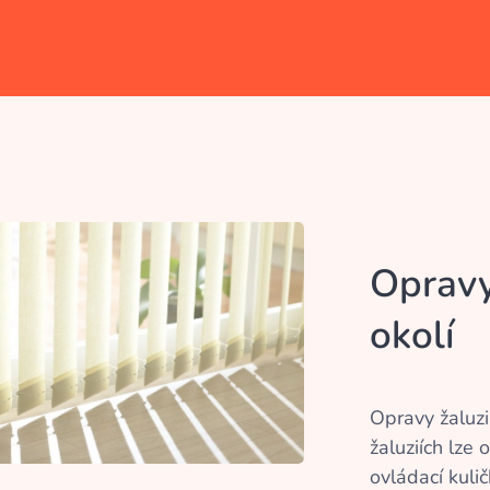
Opravy 
okolí
Opravy žaluzi
žaluziích lze 
ovládací kulič