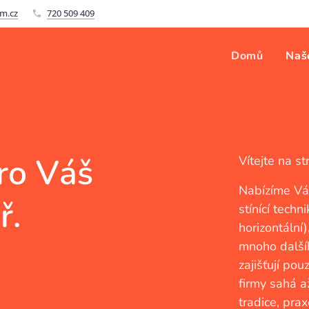
am.cz
720 509 409
Domů
Naš
pro Váš
Vítejte na s
Nabízíme Vá
ř.
stínící techni
horizontální),
mnoho dalšíh
zajišťují pou
firmy sahá a
tradice, pra