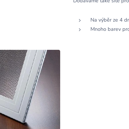
Dodáváme také sítě pro
Na výběr ze 4 dr
Mnoho barev pro